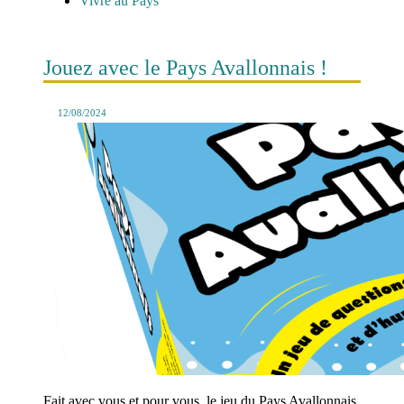
Vivre au Pays
Jouez avec le Pays Avallonnais !
12/08/2024
Fait avec vous et pour vous, le jeu du Pays Avallonnais