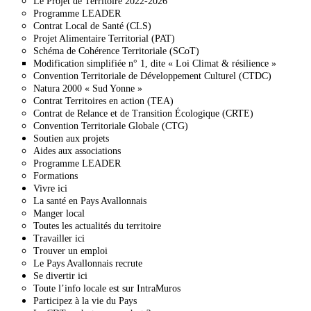
Le Projet de Territoire 2022-2026
Programme LEADER
Contrat Local de Santé (CLS)
Projet Alimentaire Territorial (PAT)
Schéma de Cohérence Territoriale (SCoT)
Modification simplifiée n° 1, dite « Loi Climat & résilience »
Convention Territoriale de Développement Culturel (CTDC)
Natura 2000 « Sud Yonne »
Contrat Territoires en action (TEA)
Contrat de Relance et de Transition Écologique (CRTE)
Convention Territoriale Globale (CTG)
Soutien aux projets
Aides aux associations
Programme LEADER
Formations
Vivre ici
La santé en Pays Avallonnais
Manger local
Toutes les actualités du territoire
Travailler ici
Trouver un emploi
Le Pays Avallonnais recrute
Se divertir ici
Toute l’info locale est sur IntraMuros
Participez à la vie du Pays