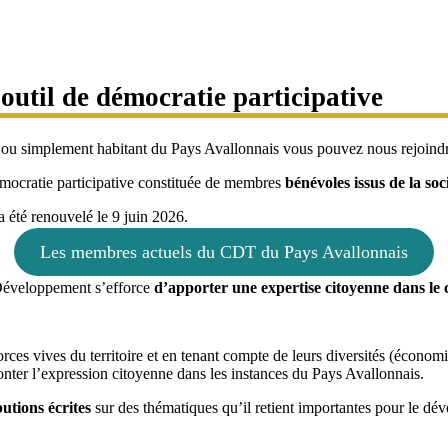
outil de démocratie participative
 ou simplement habitant du Pays Avallonnais vous pouvez nous rejoindre
émocratie participative constituée de membres
bénévoles issus de la soci
 a été renouvelé le 9 juin 2026.
Les membres actuels du CDT du Pays Avallonnais
e Développement s’efforce
d’apporter une expertise citoyenne dans le c
orces vives du territoire et en tenant compte de leurs diversités (économiq
onter l’expression citoyenne dans les instances du Pays Avallonnais.
utions écrites
sur des thématiques qu’il retient importantes pour le dév