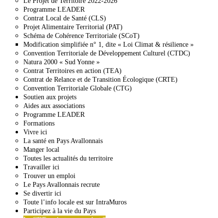
Le Projet de Territoire 2022-2026
Programme LEADER
Contrat Local de Santé (CLS)
Projet Alimentaire Territorial (PAT)
Schéma de Cohérence Territoriale (SCoT)
Modification simplifiée n° 1, dite « Loi Climat & résilience »
Convention Territoriale de Développement Culturel (CTDC)
Natura 2000 « Sud Yonne »
Contrat Territoires en action (TEA)
Contrat de Relance et de Transition Écologique (CRTE)
Convention Territoriale Globale (CTG)
Soutien aux projets
Aides aux associations
Programme LEADER
Formations
Vivre ici
La santé en Pays Avallonnais
Manger local
Toutes les actualités du territoire
Travailler ici
Trouver un emploi
Le Pays Avallonnais recrute
Se divertir ici
Toute l’info locale est sur IntraMuros
Participez à la vie du Pays