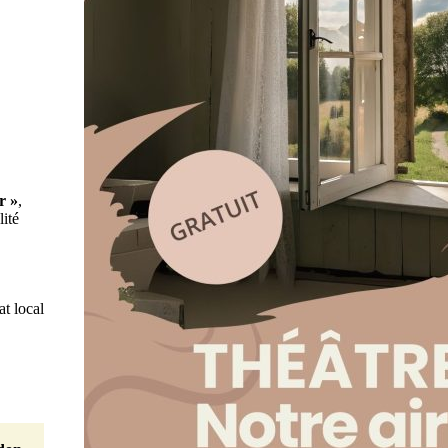
r »
,
ité
at local