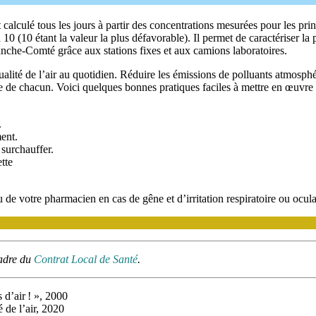
t calculé tous les jours à partir des concentrations mesurées pour les p
 à 10 (10 étant la valeur la plus défavorable). Il permet de caractériser l
nche-Comté grâce aux stations fixes et aux camions laboratoires.
lité de l’air au quotidien. Réduire les émissions de polluants atmosphé
ire de chacun. Voici quelques bonnes pratiques faciles à mettre en œuvre 
.
ment.
 surchauffer.
ette
de votre pharmacien en cas de gêne et d’irritation respiratoire ou ocula
cadre du
Contrat Local de Santé
.
d’air ! », 2000
é de l’air, 2020