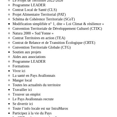
Le Projet de Territoire 2022-2026
Programme LEADER
Contrat Local de Santé (CLS)
Projet Alimentaire Territorial (PAT)
Schéma de Cohérence Territoriale (SCoT)
Modification simplifiée n° 1, dite « Loi Climat & résilience »
Convention Territoriale de Développement Culturel (CTDC)
Natura 2000 « Sud Yonne »
Contrat Territoires en action (TEA)
Contrat de Relance et de Transition Écologique (CRTE)
Convention Territoriale Globale (CTG)
Soutien aux projets
Aides aux associations
Programme LEADER
Formations
Vivre ici
La santé en Pays Avallonnais
Manger local
Toutes les actualités du territoire
Travailler ici
Trouver un emploi
Le Pays Avallonnais recrute
Se divertir ici
Toute l’info locale est sur IntraMuros
Participez à la vie du Pays