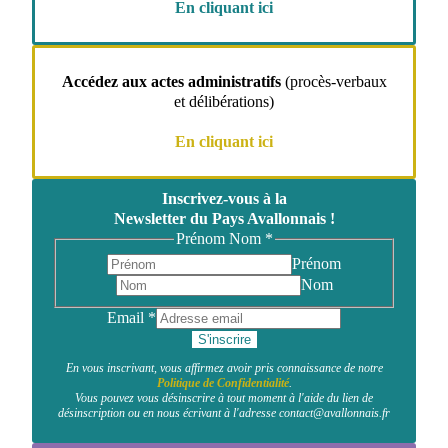
En cliquant ici
Accédez aux actes administratifs
(procès-verbaux
et délibérations)
En cliquant ici
Inscrivez-vous à la
Newsletter du Pays Avallonnais !
Prénom Nom
*
Prénom
Nom
Email
*
S'inscrire
En vous inscrivant, vous affirmez avoir pris connaissance de notre
Politique de Confidentialité
.
Vous pouvez vous désinscrire à tout moment à l'aide du lien de
désinscription ou en nous écrivant à l'adresse contact@avallonnais.fr