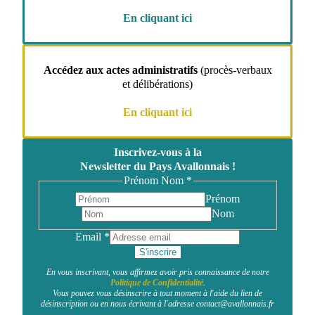
En cliquant ici
Accédez aux actes administratifs
(procès-verbaux
et délibérations)
En cliquant ici
Inscrivez-vous à la
Newsletter du Pays Avallonnais !
Prénom Nom
*
Prénom
Nom
Email
*
S'inscrire
En vous inscrivant, vous affirmez avoir pris connaissance de notre
Politique de Confidentialité
.
Vous pouvez vous désinscrire à tout moment à l'aide du lien de
désinscription ou en nous écrivant à l'adresse contact@avallonnais.fr