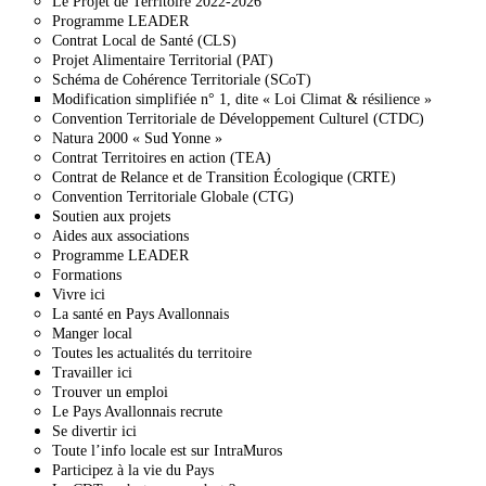
Le Projet de Territoire 2022-2026
Programme LEADER
Contrat Local de Santé (CLS)
Projet Alimentaire Territorial (PAT)
Schéma de Cohérence Territoriale (SCoT)
Modification simplifiée n° 1, dite « Loi Climat & résilience »
Convention Territoriale de Développement Culturel (CTDC)
Natura 2000 « Sud Yonne »
Contrat Territoires en action (TEA)
Contrat de Relance et de Transition Écologique (CRTE)
Convention Territoriale Globale (CTG)
Soutien aux projets
Aides aux associations
Programme LEADER
Formations
Vivre ici
La santé en Pays Avallonnais
Manger local
Toutes les actualités du territoire
Travailler ici
Trouver un emploi
Le Pays Avallonnais recrute
Se divertir ici
Toute l’info locale est sur IntraMuros
Participez à la vie du Pays