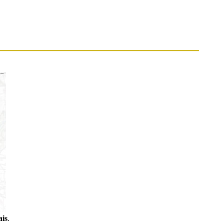
ais
.