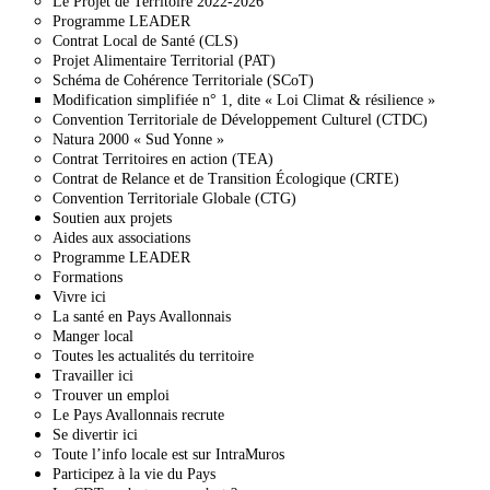
Le Projet de Territoire 2022-2026
Programme LEADER
Contrat Local de Santé (CLS)
Projet Alimentaire Territorial (PAT)
Schéma de Cohérence Territoriale (SCoT)
Modification simplifiée n° 1, dite « Loi Climat & résilience »
Convention Territoriale de Développement Culturel (CTDC)
Natura 2000 « Sud Yonne »
Contrat Territoires en action (TEA)
Contrat de Relance et de Transition Écologique (CRTE)
Convention Territoriale Globale (CTG)
Soutien aux projets
Aides aux associations
Programme LEADER
Formations
Vivre ici
La santé en Pays Avallonnais
Manger local
Toutes les actualités du territoire
Travailler ici
Trouver un emploi
Le Pays Avallonnais recrute
Se divertir ici
Toute l’info locale est sur IntraMuros
Participez à la vie du Pays