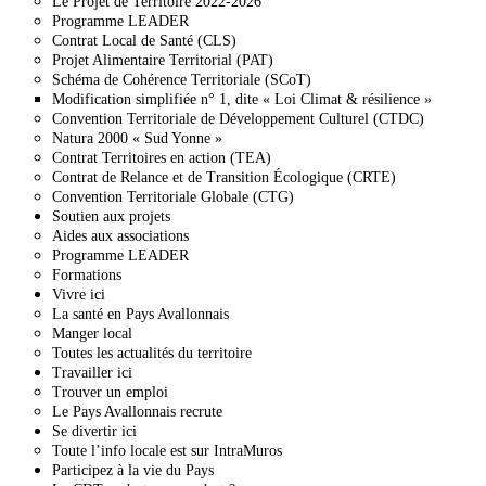
Le Projet de Territoire 2022-2026
Programme LEADER
Contrat Local de Santé (CLS)
Projet Alimentaire Territorial (PAT)
Schéma de Cohérence Territoriale (SCoT)
Modification simplifiée n° 1, dite « Loi Climat & résilience »
Convention Territoriale de Développement Culturel (CTDC)
Natura 2000 « Sud Yonne »
Contrat Territoires en action (TEA)
Contrat de Relance et de Transition Écologique (CRTE)
Convention Territoriale Globale (CTG)
Soutien aux projets
Aides aux associations
Programme LEADER
Formations
Vivre ici
La santé en Pays Avallonnais
Manger local
Toutes les actualités du territoire
Travailler ici
Trouver un emploi
Le Pays Avallonnais recrute
Se divertir ici
Toute l’info locale est sur IntraMuros
Participez à la vie du Pays